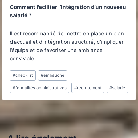
Comment faciliter l’intégration d’un nouveau
salarié ?
Il est recommandé de mettre en place un plan
d’accueil et d’intégration structuré, d’impliquer
l’équipe et de favoriser une ambiance
conviviale.
Étiquettes
#
checklist
#
embauche
de
#
formalités administratives
#
recrutement
#
salarié
la
publication :