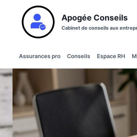
Aller
au
Apogée Conseils
contenu
Cabinet de conseils aux entrep
Assurances pro
Conseils
Espace RH
M