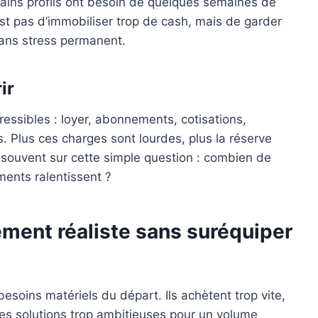
tains profils ont besoin de quelques semaines de
’est pas d’immobiliser trop de cash, mais de garder
ans stress permanent.
ir
ressibles : loyer, abonnements, cotisations,
es. Plus ces charges sont lourdes, plus la réserve
 souvent sur cette simple question : combien de
ements ralentissent ?
ement réaliste sans suréquiper
soins matériels du départ. Ils achètent trop vite,
es solutions trop ambitieuses pour un volume