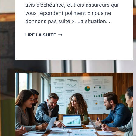
avis d’échéance, et trois assureurs qui
vous répondent poliment « nous ne
donnons pas suite ». La situation…
ASSURANCE
LIRE LA SUITE
AUTO
MALUSSÉ
:
RETROUVER
UNE
COUVERTURE
QUAND
VOTRE
COEFFICIENT
BLOQUE
TOUT