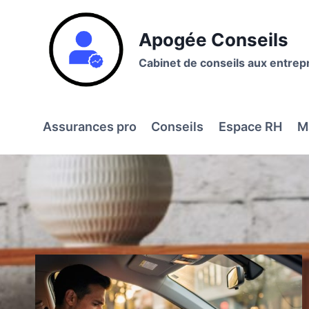
Aller
au
Apogée Conseils
contenu
Cabinet de conseils aux entrep
Assurances pro
Conseils
Espace RH
M