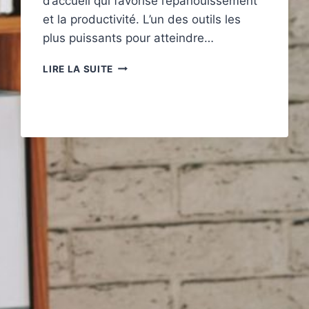
d’accueil qui favorise l’épanouissement
et la productivité. L’un des outils les
plus puissants pour atteindre…
COMMENT
LIRE LA SUITE
RÉDIGER
UN
RAPPORT
D’ÉTONNEMENT
SUR
SON
ENTREPRISE