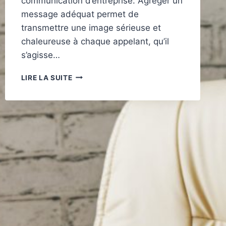
communication d’entreprise. Agréger un
message adéquat permet de
transmettre une image sérieuse et
chaleureuse à chaque appelant, qu’il
s’agisse…
COMMENT
LIRE LA SUITE
CRÉER
UN
MESSAGE
PROFESSIONNEL
POUR
SON
RÉPONDEUR