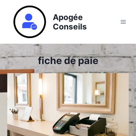
Aller
au
Apogée
contenu
Conseils
fiche de paie