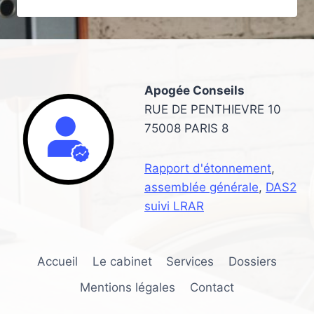
TRAITEMENT
POUR
LES
POURBOIRES
EN
COMPTABILITÉ
Apogée Conseils
CHOISIR
POUR
RUE DE PENTHIEVRE 10
UN
75008 PARIS 8
SALON
DE
BEAUTÉ
Rapport d'étonnement
,
?
assemblée générale
,
DAS2
suivi LRAR
Accueil
Le cabinet
Services
Dossiers
Mentions légales
Contact