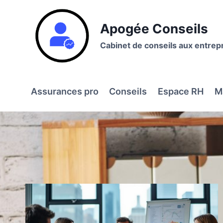
Aller
au
Apogée Conseils
contenu
Cabinet de conseils aux entrep
Assurances pro
Conseils
Espace RH
M