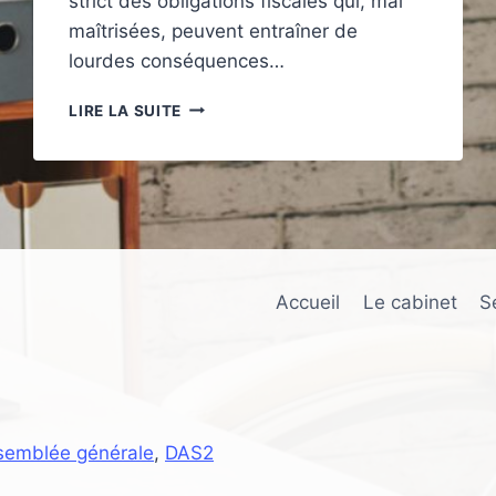
strict des obligations fiscales qui, mal
maîtrisées, peuvent entraîner de
lourdes conséquences…
COMPRENDRE
LIRE LA SUITE
LES
OBLIGATIONS
FISCALES
DE
VOTRE
ENTREPRISE
Accueil
Le cabinet
S
semblée générale
,
DAS2