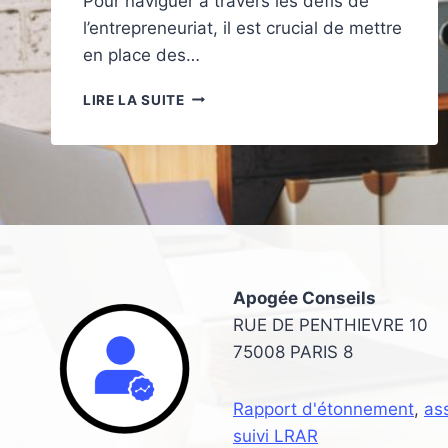
Pour naviguer à travers les défis de
l’entrepreneuriat, il est crucial de mettre
en place des…
COMMENT
LIRE LA SUITE
ORGANISER
LE
DÉVELOPPEMENT
DE
SON
ENTREPRISE
Apogée Conseils
RUE DE PENTHIEVRE 10
75008 PARIS 8
Rapport d'étonnement
,
as
suivi LRAR