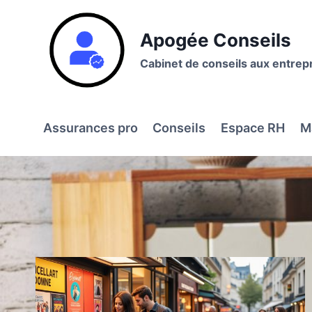
Aller
au
Apogée Conseils
contenu
Cabinet de conseils aux entrep
Assurances pro
Conseils
Espace RH
M