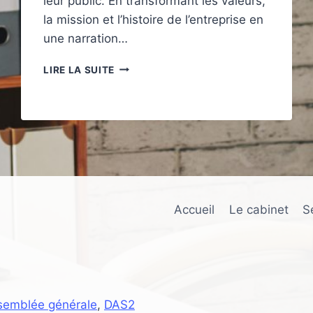
leur public. En transformant les valeurs,
la mission et l’histoire de l’entreprise en
une narration…
DU
LIRE LA SUITE
STORYTELLING
POUR
CRÉER
DE
LA
PRÉFÉRENCE
DE
MARQUE
Accueil
Le cabinet
S
semblée générale
,
DAS2