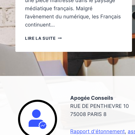
une pièce maîtresse dans le paysage
médiatique français. Malgré
l’avènement du numérique, les Français
continuent…
LES
LIRE LA SUITE
FRANÇAIS
SONT
ACCROS
À
L’IMPRIMÉ
PUBLICITAIRE
Apogée Conseils
RUE DE PENTHIEVRE 10
75008 PARIS 8
Rapport d'étonnement
,
as