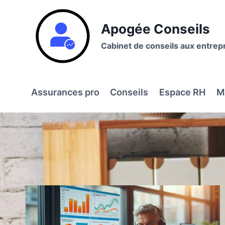
Aller
au
Apogée Conseils
contenu
Cabinet de conseils aux entrep
Assurances pro
Conseils
Espace RH
M