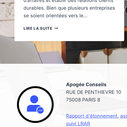
d’affaires et établir des relations clients
durables. Bien que plusieurs entreprises
se soient orientées vers le…
MÉTHODE
LIRE LA SUITE
CROC
:
COMMENT
STRUCTURER
SON
PHONING
Apogée Conseils
RUE DE PENTHIEVRE 10
75008 PARIS 8
Rapport d'étonnement
,
as
suivi LRAR