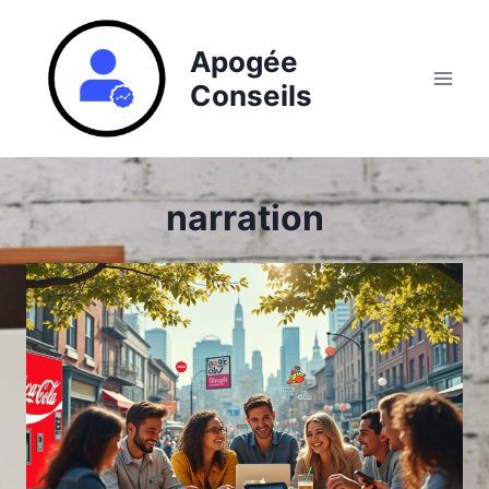
Aller
au
Apogée
contenu
Conseils
narration