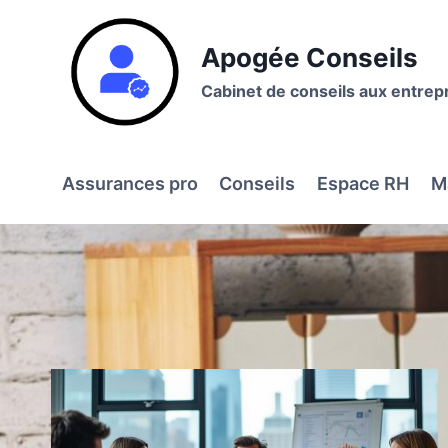
Aller
au
Apogée Conseils
contenu
Cabinet de conseils aux entrep
Assurances pro
Conseils
Espace RH
M