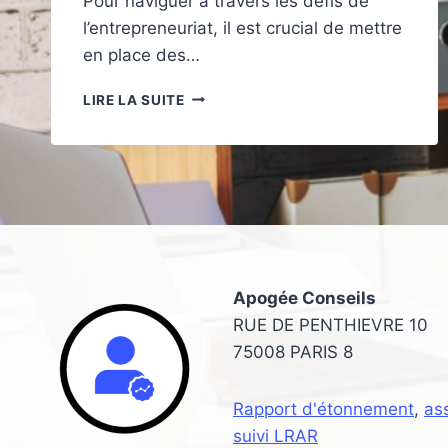
Pour naviguer à travers les défis de
l’entrepreneuriat, il est crucial de mettre
en place des…
COMMENT
LIRE LA SUITE
ORGANISER
LE
DÉVELOPPEMENT
DE
SON
ENTREPRISE
Apogée Conseils
RUE DE PENTHIEVRE 10
75008 PARIS 8
Rapport d'étonnement
,
as
suivi LRAR