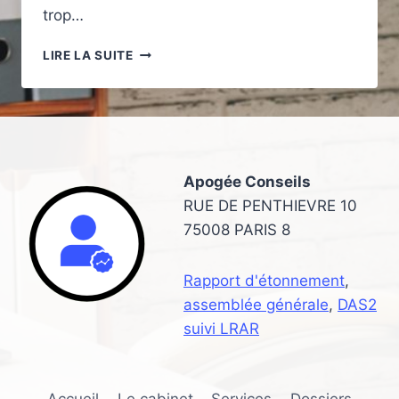
trop…
INSTALLATION
LIRE LA SUITE
EN
LIBÉRAL
:
INTÉGRER
LA
PRÉVOYANCE
Apogée Conseils
DANS
SES
RUE DE PENTHIEVRE 10
PREMIÈRES
75008 PARIS 8
DÉCISIONS
FINANCIÈRES
Rapport d'étonnement
,
assemblée générale
,
DAS2
suivi LRAR