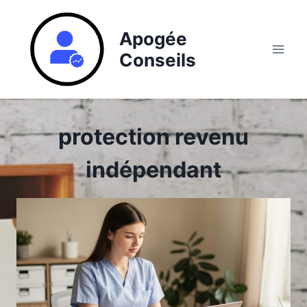
Aller
au
Apogée
contenu
Conseils
protection revenu
indépendant