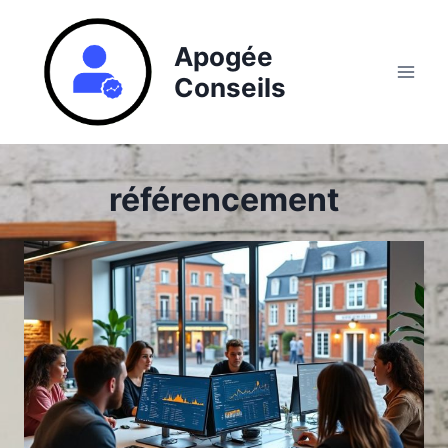
Aller
au
Apogée
contenu
Conseils
référencement