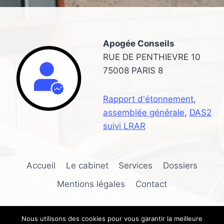
:
AGENCE
SEO
OU
Apogée Conseils
CONSULTANT
FREELANCE
RUE DE PENTHIEVRE 10
75008 PARIS 8
Rapport d'étonnement
,
assemblée générale
,
DAS2
suivi LRAR
Accueil
Le cabinet
Services
Dossiers
Mentions légales
Contact
Nous utilisons des cookies pour vous garantir la meilleure