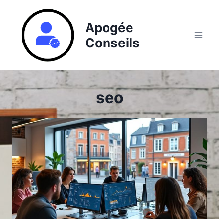
Aller
au
Apogée
contenu
Conseils
seo