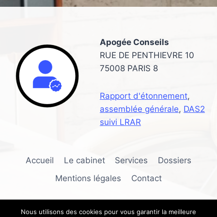
:
AGENCE
SEO
OU
Apogée Conseils
CONSULTANT
FREELANCE
RUE DE PENTHIEVRE 10
75008 PARIS 8
Rapport d'étonnement
,
assemblée générale
,
DAS2
suivi LRAR
Accueil
Le cabinet
Services
Dossiers
Mentions légales
Contact
Nous utilisons des cookies pour vous garantir la meilleure