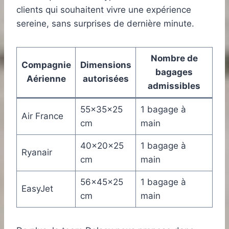
clients qui souhaitent vivre une expérience
sereine, sans surprises de dernière minute.
Nombre de
Compagnie
Dimensions
bagages
Aérienne
autorisées
admissibles
55x35x25
1 bagage à
Air France
cm
main
40x20x25
1 bagage à
Ryanair
cm
main
56x45x25
1 bagage à
EasyJet
cm
main