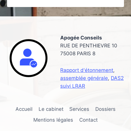
À
LA
PERSONNE
(SAP)
:
POURQUOI
Apogée Conseils
ADHÉRER
À
RUE DE PENTHIEVRE 10
LA
75008 PARIS 8
COOPÉRATIVE
HEXACOOP
Rapport d'étonnement
,
assemblée générale
,
DAS2
suivi LRAR
Accueil
Le cabinet
Services
Dossiers
Mentions légales
Contact