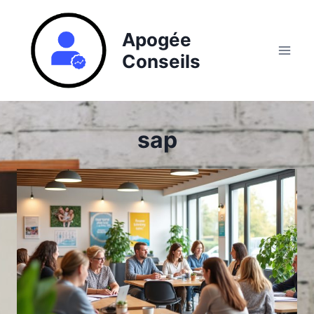
Aller
au
Apogée
contenu
Conseils
sap