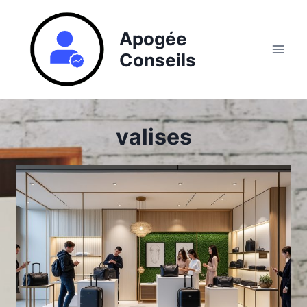
Aller
au
Apogée
contenu
Conseils
valises