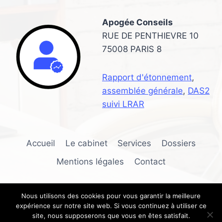
EN
LIGNE
Apogée Conseils
RUE DE PENTHIEVRE 10
75008 PARIS 8
Rapport d'étonnement
,
assemblée générale
,
DAS2
suivi LRAR
Accueil
Le cabinet
Services
Dossiers
Mentions légales
Contact
Nous utilisons des cookies pour vous garantir la meilleure
expérience sur notre site web. Si vous continuez à utiliser ce
© 2026 Apogée Conseils
site, nous supposerons que vous en êtes satisfait.