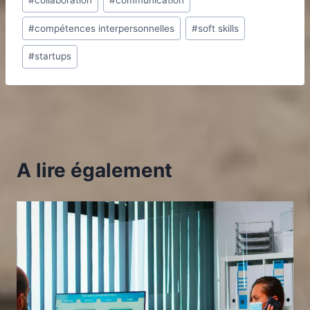
#
collaboration
#
communication
de
#
compétences interpersonnelles
#
soft skills
la
publication :
#
startups
A lire également